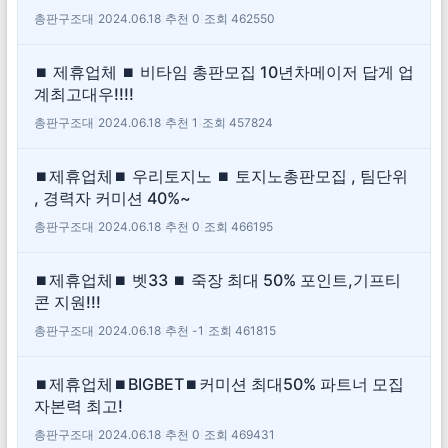
총판구조대
|
2024.06.18
|
추천 0
|
조회 462550
⏹ 제휴업체 ⏹ 비타임 총판모집 10년차메이저 답게 업
계최고대우!!!!
총판구조대
|
2024.06.18
|
추천 1
|
조회 457824
⏹제휴업체⏹ 우리토지노 ⏹ 토지노총판모집 , 팀단위
, 경력자 커미션 40%~
총판구조대
|
2024.06.18
|
추천 0
|
조회 466195
⏹제휴업체⏹ 벳33 ⏹ 죽장 최대 50% 포인트,기프티
콘 지원!!!
총판구조대
|
2024.06.18
|
추천 -1
|
조회 461815
⏹제휴업체⏹BIGBET⏹커미션 최대50% 파트너 모집
자본력 최고!
총판구조대
|
2024.06.18
|
추천 0
|
조회 469431