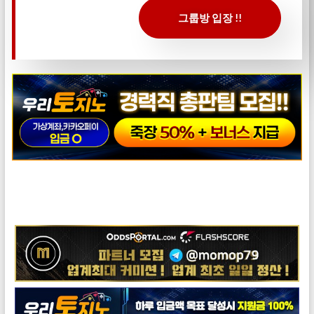
그룹방 입장 !!