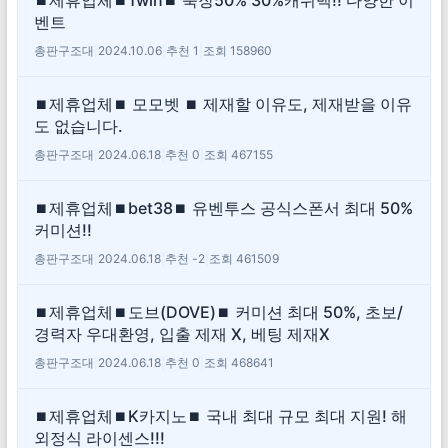
벤트
총판구조대
|
2024.10.06
|
추천 1
|
조회 158960
⏹제휴업체⏹ 모모벳 ⏹ 제재할 이유도, 제재받을 이유
도 없습니다.
총판구조대
|
2024.06.18
|
추천 0
|
조회 467155
⏹제휴업체⏹bet38⏹ 유벤투스 공식스폰서 최대 50%
커미션!!
총판구조대
|
2024.06.18
|
추천 -2
|
조회 461509
⏹제휴업체⏹도브(DOVE)⏹ 커미션 최대 50%, 초보/
경력자 우대환영, 입출 제재 X, 베팅 제재X
총판구조대
|
2024.06.18
|
추천 0
|
조회 468641
⏹제휴업체⏹K카지노⏹ 국내 최대 규모 최대 지원! 해
외정식 라이센스!!!