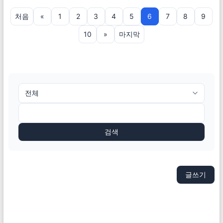
처음
«
1
2
3
4
5
6
7
8
9
10
»
마지막
검색
글쓰기