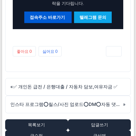
락을 기다립니다.
접속주소 바로가기
텔레그램 문의
좋아요
0
싫어요
0
인쇄
«
✅ 개인돈 급전 / 은행대출 / 자동차 담보,여유자금 ✅
인스타 프로그램⭕릴스/사진 업로드⭕DM⭕자동 댓글 등록&팔로우&좋아요
»
목록보기
답글쓰기
글수정
글삭제