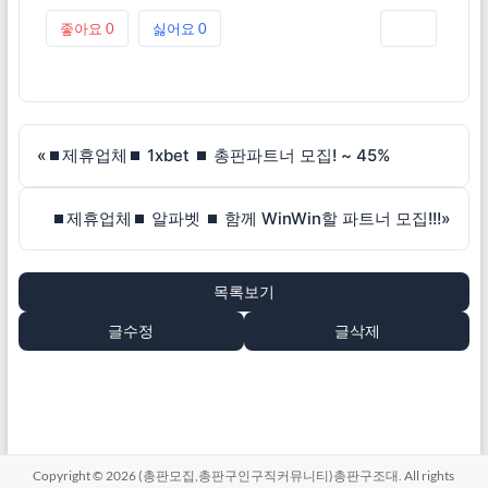
좋아요
0
싫어요
0
인쇄
«
⏹제휴업체⏹ 1xbet ⏹ 총판파트너 모집! ~ 45%
⏹제휴업체⏹ 알파벳 ⏹ 함께 WinWin할 파트너 모집!!!
»
목록보기
글수정
글삭제
Copyright © 2026
(총판모집,총판구인구직커뮤니티)총판구조대
. All rights