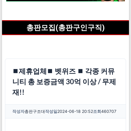
총판모집(총판구인구직)
⏹제휴업체⏹ 벳위즈 ⏹ 각종 커뮤
니티 총 보증금액 30억 이상 / 무제
재!!
작성자
총판구조대
작성일
2024-06-18 20:52
조회
460707