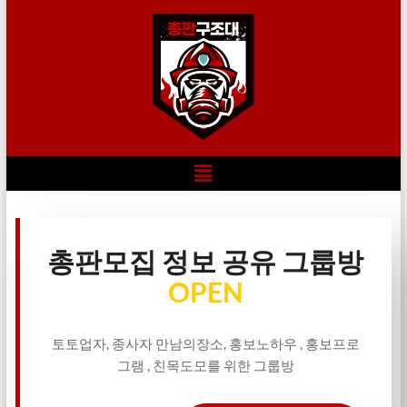
총판모집 정보 공유 그룹방
OPEN
토토업자, 종사자 만남의장소, 홍보노하우 , 홍보프로
그램 , 친목도모를 위한 그룹방