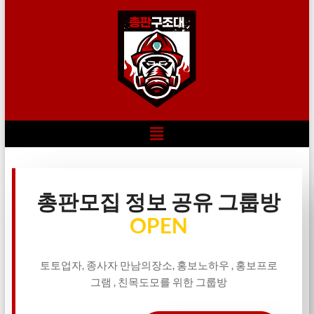
총판모집 정보 공유 그룹방
OPEN
토토업자, 종사자 만남의장소, 홍보노하우 , 홍보프로
그램 , 친목도모를 위한 그룹방