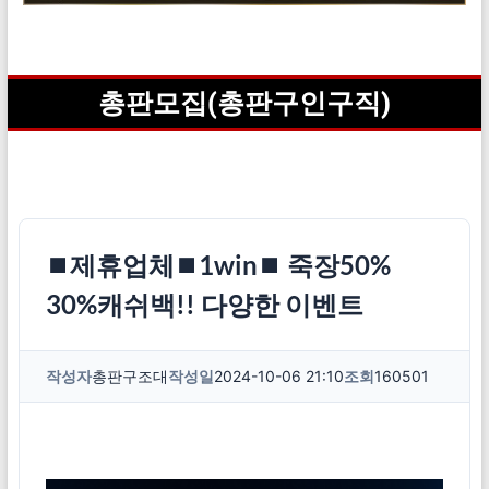
총판모집(총판구인구직)
⏹제휴업체⏹1win⏹ 죽장50%
30%캐쉬백!! 다양한 이벤트
작성자
총판구조대
작성일
2024-10-06 21:10
조회
160501