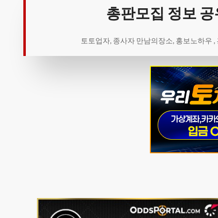
총판모집 정보 공
토토업자, 종사자 만남의장소, 홍보노하우 ,