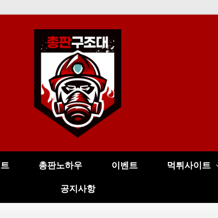
이트
총판노하우
이벤트
먹튀사이트
공지사항