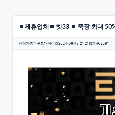
⏹제휴업체⏹ 벳33 ⏹ 죽장 최대 50
작성자
총판구조대
작성일
2024-06-18 21:21
조회
462081