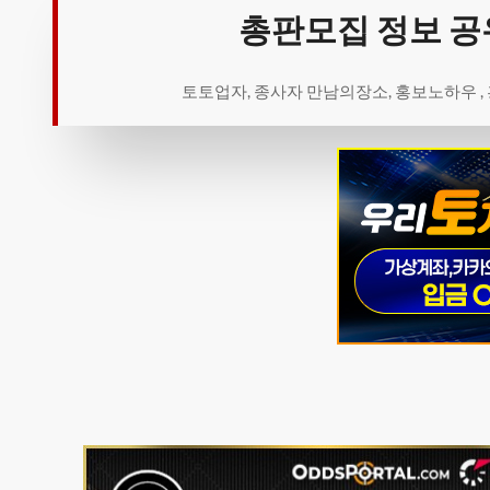
총판모집 정보 공
토토업자, 종사자 만남의장소, 홍보노하우 ,