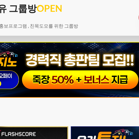
유 그룹방
OPEN
 홍보프로그램 , 친목도모를 위한 그룹방