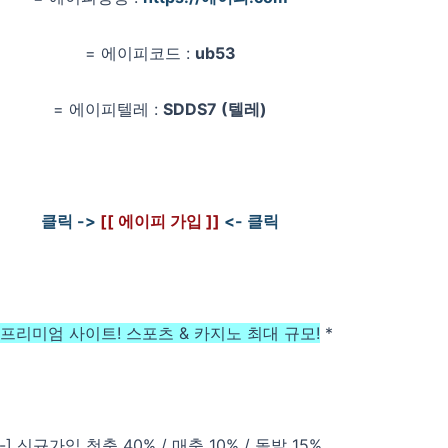
= 에이피코드 :
ub53
= 에이피텔레 :
SDDS7 (텔레)
클릭 ->
[[ 에이피 가입 ]]
<- 클릭
프리미엄 사이트! 스포츠 & 카지노 최대 규모!
*
-] 신규가입 첫충 40% / 매충 10% / 돌발 15%