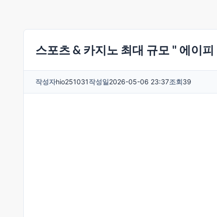
스포츠 & 카지노 최대 규모 " 에이피 " 
작성자
hio251031
작성일
2026-05-06 23:37
조회
39