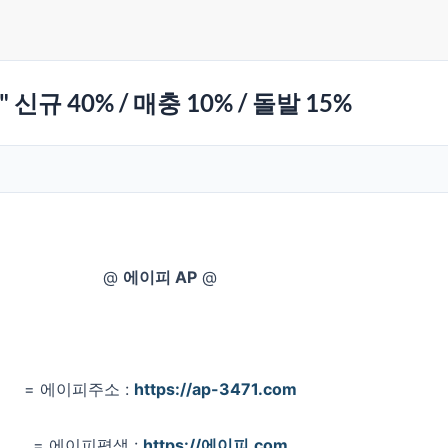
신규 40% / 매충 10% / 돌발 15%
@
에이피 AP
@
= 에이피주소 :
https://ap-3471.com
= 에이피평생 :
https://에이피.com