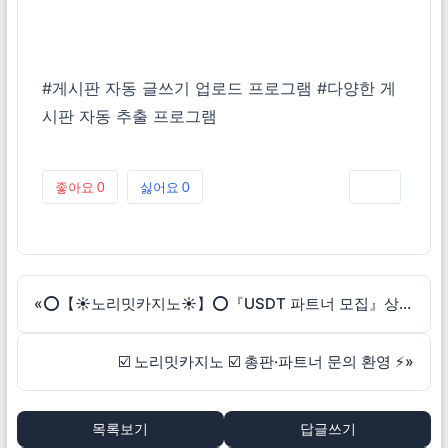
#
게시판 자동 글쓰기 업로드 프로그램
#
다양한 게
시판 자동 추출 프로그램
좋아요
0
싫어요
0
인쇄
«
⭕【☀️노리밋카지노☀️】⭕『USDT 파트너 모집』상담중
☑️ 노리밋카지노 ☑️ 총판·파트너 문의 환영 ⚡
»
목록보기
답글쓰기