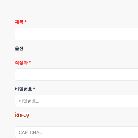
제목
*
옵션
작성자
*
비밀번호
*