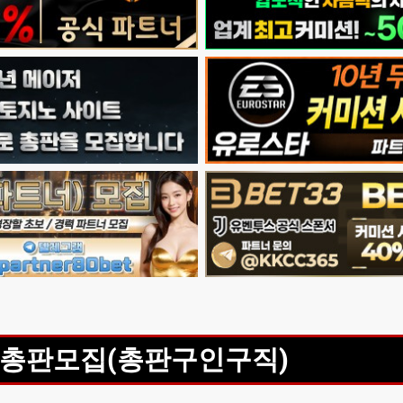
총판모집(총판구인구직)