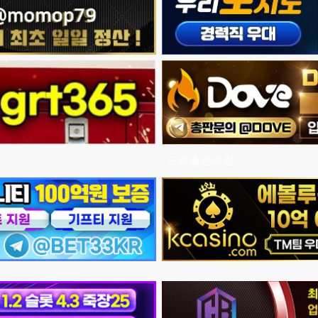
도브총판모집