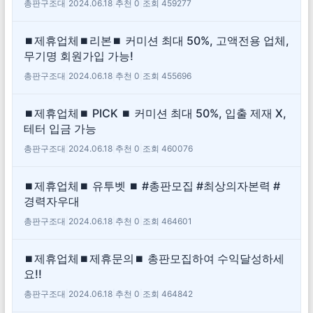
총판구조대
|
2024.06.18
|
추천 0
|
조회 459277
⏹제휴업체⏹리본⏹ 커미션 최대 50%, 고액전용 업체,
무기명 회원가입 가능!
총판구조대
|
2024.06.18
|
추천 0
|
조회 455696
⏹제휴업체⏹ PICK ⏹ 커미션 최대 50%, 입출 제재 X,
테터 입금 가능
총판구조대
|
2024.06.18
|
추천 0
|
조회 460076
⏹제휴업체⏹ 유투벳 ⏹ #총판모집 #최상의자본력 #
경력자우대
총판구조대
|
2024.06.18
|
추천 0
|
조회 464601
⏹제휴업체⏹제휴문의⏹ 총판모집하여 수익달성하세
요!!
총판구조대
|
2024.06.18
|
추천 0
|
조회 464842