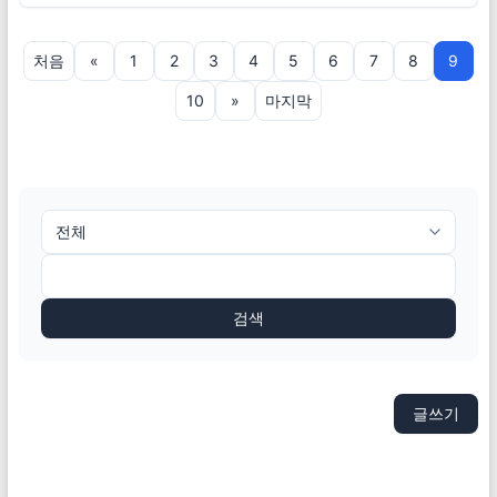
처음
«
1
2
3
4
5
6
7
8
9
10
»
마지막
검색
글쓰기