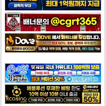
도브총판모집