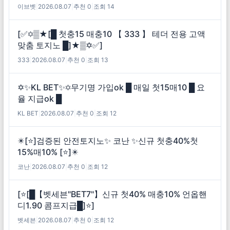
이브벳
|
2026.08.07
|
추천 0
|
조회 14
[✅✡️▒★[█ 첫충15 매충10 【 333 】 테더 전용 고액
맞춤 토지노 █]★▒✡️✅]
333
|
2026.08.07
|
추천 0
|
조회 13
✡️✨KL BET✨✡️무기명 가입ok █ 매일 첫15매10 █ 요
율 지급ok █
KL BET
|
2026.08.07
|
추천 0
|
조회 12
✴️[⭐️]검증된 안전토지노✨ 코난 ✨신규 첫충40%첫
15%매10% [⭐️]✴️
코난
|
2026.08.07
|
추천 0
|
조회 12
[⭐️[█【벳세븐"BET7"】신규 첫40% 매충10% 언옵핸
디1.90 콤프지급█]⭐️]
벳세븐
|
2026.08.07
|
추천 0
|
조회 12