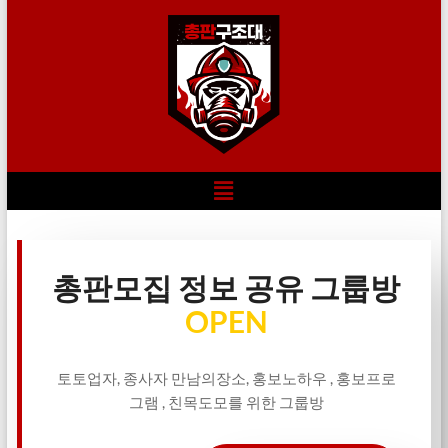
총판모집 정보 공유 그룹방
OPEN
토토업자, 종사자 만남의장소, 홍보노하우 , 홍보프로
그램 , 친목도모를 위한 그룹방