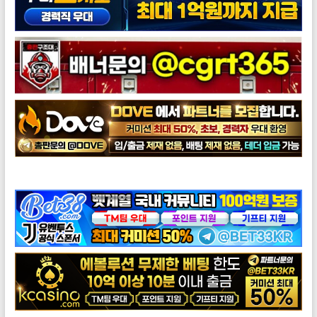
도브총판모집