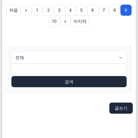
처음
«
1
2
3
4
5
6
7
8
9
10
»
마지막
검색
글쓰기