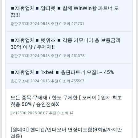
⏹제휴업체⏹ 알파벳 ⏹ 함께 WinWin할 파트너 모
집!!!
총판구조대
|
2024.06.18
|
추천 0
|
조회 471701
⏹제휴업체⏹ 벳위즈 ⏹ 각종 커뮤니티 총 보증금액
30억 이상 / 무제재!!
총판구조대
|
2024.06.18
|
추천 0
|
조회 461373
⏹제휴업체⏹ 1xbet ⏹ 총판파트너 모집! ~ 45%
총판구조대
|
2024.06.18
|
추천 0
|
조회 455597
모든 종목 무제재 / 한도 무제한 [ 오케이 ] 업계 최초
첫충 50% / 승인전화X
jjlo12500
|
2026.08.07
|
추천 0
|
조회 14
[원데이] 핸디캡/언더오버 연장미포함(9회말까지만
적용)