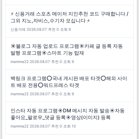
⚡️ 신용거래 스포츠 메이저 지인추천 코드 구매합니다 /
그외 지노,자비스,수기자 모십니다 ⚡️
신용거래
|
2026.08.07
|
추천 0
|
조회 6
☀️블로그 자동 업로드 프로그램☀️카페 글 등록 자동
발행 프로그램☀️스마트 기능 탑재
mamma22
|
2026.08.07
|
추천 0
|
조회 9
백링크 프로그램⭕국내 게시판 배포 타겟⭕해외 사이
트 배포 전용⭕워드프레스 타겟
mamma22
|
2026.08.07
|
추천 0
|
조회 9
인스타 자동 프로그램☀️DM 메시지 자동 발송☀️자동
좋아요_팔로우_댓글 등록☀️영상(이미지) 등록
mamma22
|
2026.08.07
|
추천 0
|
조회 10