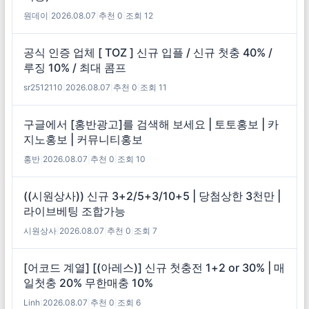
원데이
|
2026.08.07
|
추천 0
|
조회 12
공식 인증 업체 [ TOZ ] 신규 입플 / 신규 첫충 40% /
루징 10% / 최대 콤프
sr2512110
|
2026.08.07
|
추천 0
|
조회 11
구글에서 [홍반광고]를 검색해 보세요 | 토토홍보 | 카
지노홍보 | 커뮤니티홍보
홍반
|
2026.08.07
|
추천 0
|
조회 10
((시원상사)) 신규 3+2/5+3/10+5 | 당첨상한 3천만 |
라이브베팅 조합가능
시원상사
|
2026.08.07
|
추천 0
|
조회 7
[어코드 계열] [(아레스)] 신규 첫충전 1+2 or 30% | 매
일첫충 20% 무한매충 10%
Linh
|
2026.08.07
|
추천 0
|
조회 6