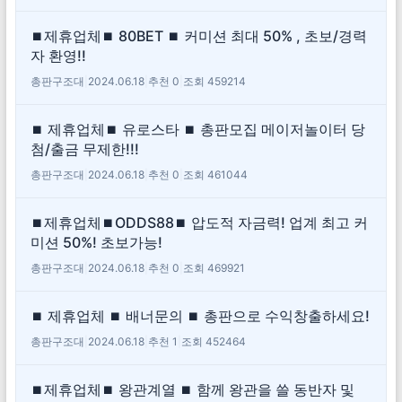
⏹제휴업체⏹ 80BET ⏹ 커미션 최대 50% , 초보/경력
자 환영!!
총판구조대
|
2024.06.18
|
추천 0
|
조회 459214
⏹ 제휴업체⏹ 유로스타 ⏹ 총판모집 메이저놀이터 당
첨/출금 무제한!!!
총판구조대
|
2024.06.18
|
추천 0
|
조회 461044
⏹제휴업체⏹ODDS88⏹ 압도적 자금력! 업계 최고 커
미션 50%! 초보가능!
총판구조대
|
2024.06.18
|
추천 0
|
조회 469921
⏹ 제휴업체 ⏹ 배너문의 ⏹ 총판으로 수익창출하세요!
총판구조대
|
2024.06.18
|
추천 1
|
조회 452464
⏹제휴업체⏹ 왕관계열 ⏹ 함께 왕관을 쓸 동반자 및