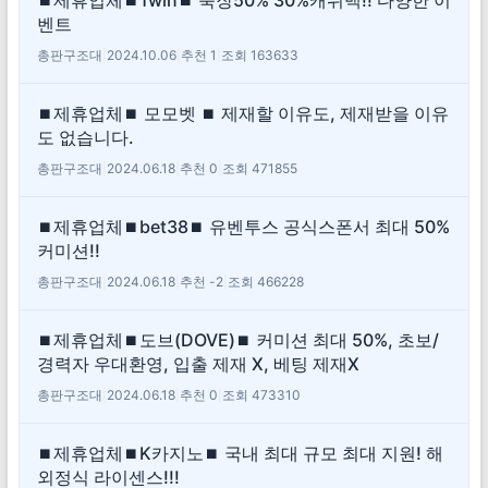
벤트
총판구조대
|
2024.10.06
|
추천 1
|
조회 163633
⏹제휴업체⏹ 모모벳 ⏹ 제재할 이유도, 제재받을 이유
도 없습니다.
총판구조대
|
2024.06.18
|
추천 0
|
조회 471855
⏹제휴업체⏹bet38⏹ 유벤투스 공식스폰서 최대 50%
커미션!!
총판구조대
|
2024.06.18
|
추천 -2
|
조회 466228
⏹제휴업체⏹도브(DOVE)⏹ 커미션 최대 50%, 초보/
경력자 우대환영, 입출 제재 X, 베팅 제재X
총판구조대
|
2024.06.18
|
추천 0
|
조회 473310
⏹제휴업체⏹K카지노⏹ 국내 최대 규모 최대 지원! 해
외정식 라이센스!!!