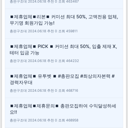
총판구조대
|
2024.06.18
|
추천 0
|
조회 463467
⏹제휴업체⏹리본⏹ 커미션 최대 50%, 고액전용 업체,
무기명 회원가입 가능!
총판구조대
|
2024.06.18
|
추천 0
|
조회 459811
⏹제휴업체⏹ PICK ⏹ 커미션 최대 50%, 입출 제재 X,
테터 입금 가능
총판구조대
|
2024.06.18
|
추천 0
|
조회 464232
⏹제휴업체⏹ 유투벳 ⏹ #총판모집 #최상의자본력 #
경력자우대
총판구조대
|
2024.06.18
|
추천 0
|
조회 468716
⏹제휴업체⏹제휴문의⏹ 총판모집하여 수익달성하세
요!!
총판구조대
|
2024.06.18
|
추천 0
|
조회 468958