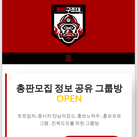
총판모집 정보 공유 그룹방
OPEN
토토업자, 종사자 만남의장소, 홍보노하우 , 홍보프로
그램 , 친목도모를 위한 그룹방