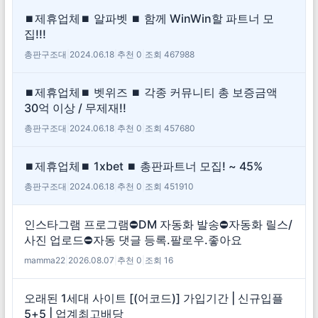
⏹제휴업체⏹ 알파벳 ⏹ 함께 WinWin할 파트너 모
집!!!
총판구조대
|
2024.06.18
|
추천 0
|
조회 467988
⏹제휴업체⏹ 벳위즈 ⏹ 각종 커뮤니티 총 보증금액
30억 이상 / 무제재!!
총판구조대
|
2024.06.18
|
추천 0
|
조회 457680
⏹제휴업체⏹ 1xbet ⏹ 총판파트너 모집! ~ 45%
총판구조대
|
2024.06.18
|
추천 0
|
조회 451910
인스타그램 프로그램⛔DM 자동화 발송⛔자동화 릴스/
사진 업로드⛔자동 댓글 등록.팔로우.좋아요
mamma22
|
2026.08.07
|
추천 0
|
조회 16
오래된 1세대 사이트 [(어코드)] 가입기간 | 신규입플
5+5 | 업계최고배당