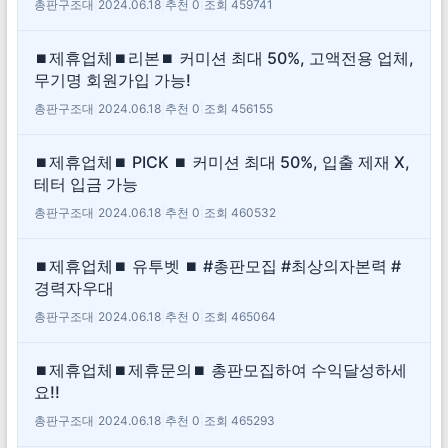
총판구조대
|
2024.06.18
|
추천 0
|
조회 459741
⏹제휴업체⏹리본⏹ 커미션 최대 50%, 고액전용 업체,
무기명 회원가입 가능!
총판구조대
|
2024.06.18
|
추천 0
|
조회 456155
⏹제휴업체⏹ PICK ⏹ 커미션 최대 50%, 입출 제재 X,
테터 입금 가능
총판구조대
|
2024.06.18
|
추천 0
|
조회 460532
⏹제휴업체⏹ 유투벳 ⏹ #총판모집 #최상의자본력 #
경력자우대
총판구조대
|
2024.06.18
|
추천 0
|
조회 465064
⏹제휴업체⏹제휴문의⏹ 총판모집하여 수익달성하세
요!!
총판구조대
|
2024.06.18
|
추천 0
|
조회 465293