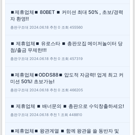
⏹제휴업체⏹ 80BET ⏹ 커미션 최대 50% , 초보/경력
자 환영!!
총판구조대
|
2024.06.18
|
추천 0
|
조회 455560
⏹ 제휴업체⏹ 유로스타 ⏹ 총판모집 메이저놀이터 당
첨/출금 무제한!!!
총판구조대
|
2024.06.18
|
추천 0
|
조회 457319
⏹제휴업체⏹ODDS88⏹ 압도적 자금력! 업계 최고 커
미션 50%! 초보가능!
총판구조대
|
2024.06.18
|
추천 0
|
조회 466205
⏹ 제휴업체 ⏹ 배너문의 ⏹ 총판으로 수익창출하세요!
총판구조대
|
2024.06.18
|
추천 1
|
조회 448810
⏹제휴업체⏹ 왕관계열 ⏹ 함께 왕관을 쓸 동반자 및