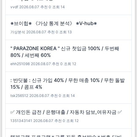
vvdf
|
2026.08.07
|
추천 0
|
조회 14
※브이헙※ 《가상 통계 분석》 ※V-hub※
가상분석
|
2026.08.07
|
추천 0
|
조회 13
" PARAZONE KOREA " 신규 첫입금 100% / 두번째
80% / 세번째 60%
ehh251098
|
2026.08.07
|
추천 0
|
조회 12
: 반딧불 : 신규 가입 40% / 무한 매충 10% / 무한 돌발
15% / 콤프 4%
tsk256512
|
2026.08.07
|
추천 0
|
조회 14
✅ 개인돈 급전 / 은행대출 / 자동차 담보,여유자금 ✅
1351343141
|
2026.08.07
|
추천 0
|
조회 12
텔레그램 프로그램✴️그룹 자동 홍보발송✴️번호 디비