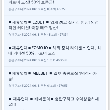
파트너 모집! 50억 보증금!
총판구조대
|
2024.06.18
|
추천 0
|
조회 458270
⏹제휴업체⏹ EZBET ⏹ 업계 최고 실시간 영상! 안정
적인 커미션! 죽장 매주 정산!
총판구조대
|
2024.06.18
|
추천 -1
|
조회 457854
⏹제휴업체⏹FOMO.IO⏹ 해외 정식 라이센스 업체, 최
대 커미션 50% 파트너 모집
총판구조대
|
2024.06.18
|
추천 1
|
조회 453596
⏹제휴업체⏹ MELBET ⏹ 멜벳 총판모집 1명정산가
능!
총판구조대
|
2024.06.18
|
추천 0
|
조회 457055
⏹ 제휴업체 ⏹ 배너문의⏹ 총판구하고 수익창출하세
요!!!