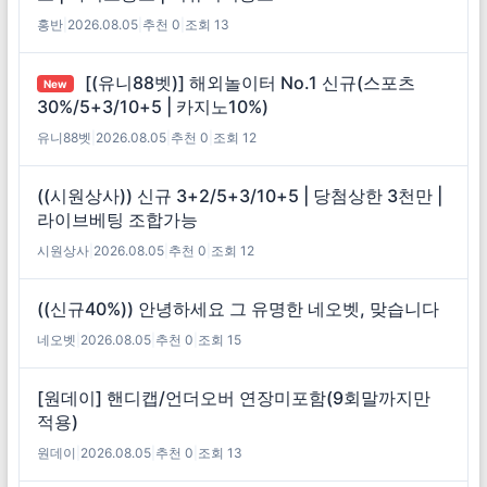
홍반
|
2026.08.05
|
추천 0
|
조회 13
[(유니88벳)] 해외놀이터 No.1 신규(스포츠
New
30%/5+3/10+5 | 카지노10%)
유니88벳
|
2026.08.05
|
추천 0
|
조회 12
((시원상사)) 신규 3+2/5+3/10+5 | 당첨상한 3천만 |
라이브베팅 조합가능
시원상사
|
2026.08.05
|
추천 0
|
조회 12
((신규40%)) 안녕하세요 그 유명한 네오벳, 맞습니다
네오벳
|
2026.08.05
|
추천 0
|
조회 15
[원데이] 핸디캡/언더오버 연장미포함(9회말까지만
적용)
원데이
|
2026.08.05
|
추천 0
|
조회 13