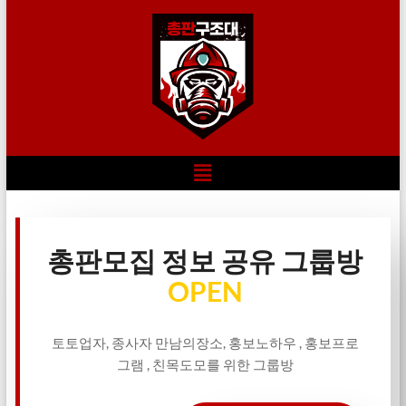
총판모집 정보 공유 그룹방
OPEN
토토업자, 종사자 만남의장소, 홍보노하우 , 홍보프로
그램 , 친목도모를 위한 그룹방