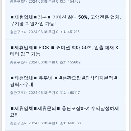
총판구조대
|
2024.06.18
|
추천 0
|
조회 454758
⏹제휴업체⏹리본⏹ 커미션 최대 50%, 고액전용 업체,
무기명 회원가입 가능!
총판구조대
|
2024.06.18
|
추천 0
|
조회 451215
⏹제휴업체⏹ PICK ⏹ 커미션 최대 50%, 입출 제재 X,
테터 입금 가능
총판구조대
|
2024.06.18
|
추천 0
|
조회 455609
⏹제휴업체⏹ 유투벳 ⏹ #총판모집 #최상의자본력 #
경력자우대
총판구조대
|
2024.06.18
|
추천 0
|
조회 460117
⏹제휴업체⏹제휴문의⏹ 총판모집하여 수익달성하세
요!!
총판구조대
|
2024.06.18
|
추천 0
|
조회 460368