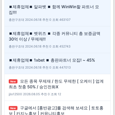
⏹제휴업체⏹ 알파벳 ⏹ 함께 WinWin할 파트너 모
집!!!
총판구조대
|
2024.06.18
|
추천 0
|
조회 463107
⏹제휴업체⏹ 벳위즈 ⏹ 각종 커뮤니티 총 보증금액
30억 이상 / 무제재!!
총판구조대
|
2024.06.18
|
추천 0
|
조회 452743
⏹제휴업체⏹ 1xbet ⏹ 총판파트너 모집! ~ 45%
총판구조대
|
2024.06.18
|
추천 0
|
조회 447013
모든 종목 무제재 / 한도 무제한 [ 오케이 ] 업계
New
최초 첫충 50% / 승인전화X
jjlo12500
|
2026.08.05
|
추천 0
|
조회 12
구글에서 [홍반광고]를 검색해 보세요 | 토토홍
New
보 | 카지노홍보 | 커뮤니티홍보