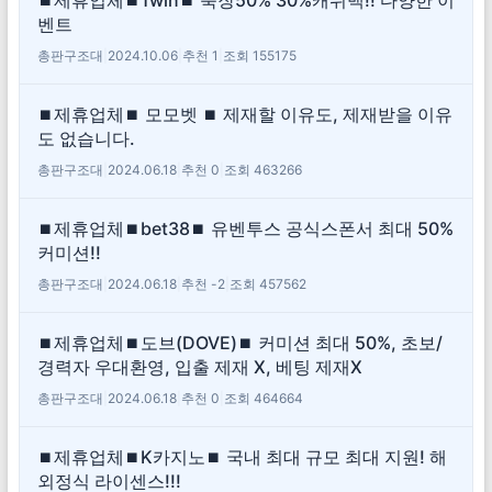
벤트
총판구조대
|
2024.10.06
|
추천 1
|
조회 155175
⏹제휴업체⏹ 모모벳 ⏹ 제재할 이유도, 제재받을 이유
도 없습니다.
총판구조대
|
2024.06.18
|
추천 0
|
조회 463266
⏹제휴업체⏹bet38⏹ 유벤투스 공식스폰서 최대 50%
커미션!!
총판구조대
|
2024.06.18
|
추천 -2
|
조회 457562
⏹제휴업체⏹도브(DOVE)⏹ 커미션 최대 50%, 초보/
경력자 우대환영, 입출 제재 X, 베팅 제재X
총판구조대
|
2024.06.18
|
추천 0
|
조회 464664
⏹제휴업체⏹K카지노⏹ 국내 최대 규모 최대 지원! 해
외정식 라이센스!!!