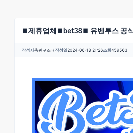
⏹제휴업체⏹bet38⏹ 유벤투스 공식
작성자
총판구조대
작성일
2024-06-18 21:26
조회
459563