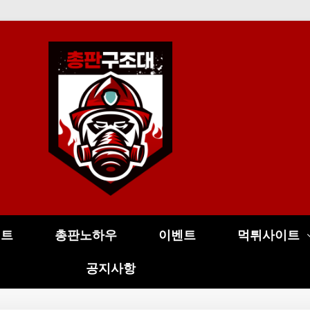
이트
총판노하우
이벤트
먹튀사이트
공지사항