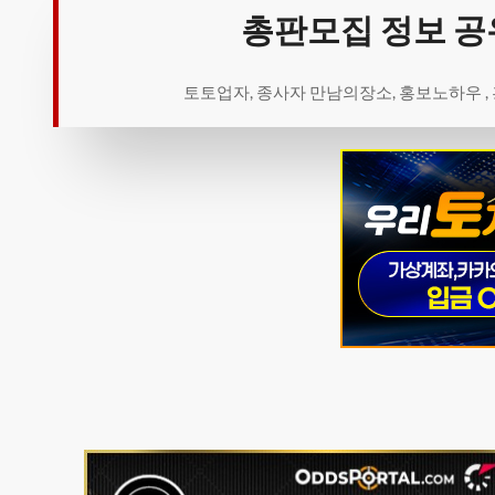
총판모집 정보 공
토토업자, 종사자 만남의장소, 홍보노하우 ,