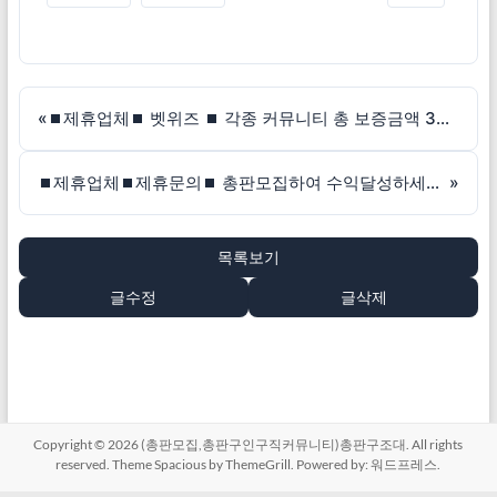
«
⏹제휴업체⏹ 벳위즈 ⏹ 각종 커뮤니티 총 보증금액 30억 이상 / 무제재!!
⏹제휴업체⏹제휴문의⏹ 총판모집하여 수익달성하세요!!
»
목록보기
글수정
글삭제
Copyright © 2026
(총판모집,총판구인구직커뮤니티)총판구조대
. All rights
reserved. Theme
Spacious
by ThemeGrill. Powered by:
워드프레스
.