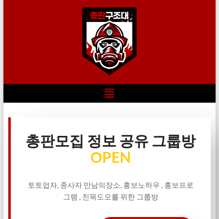
총판모집 정보 공유 그룹방
OPEN
토토업자, 종사자 만남의장소, 홍보노하우 , 홍보프로
그램 , 친목도모를 위한 그룹방