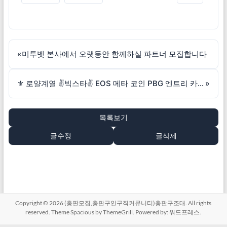
«
미투벳 본사에서 오랫동안 함께하실 파트너 모집합니다
⚜️ 로얄계열 ✌️빅스타✌️ EOS 메타 코인 PBG 엔트리 카지노 ⚜️ 동행오픈 ⚜️
»
목록보기
글수정
글삭제
Copyright © 2026
(총판모집,총판구인구직커뮤니티)총판구조대
. All rights
reserved. Theme
Spacious
by ThemeGrill. Powered by:
워드프레스
.