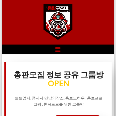
총판모집 정보 공유 그룹방
OPEN
토토업자, 종사자 만남의장소, 홍보노하우 , 홍보프로
그램 , 친목도모를 위한 그룹방