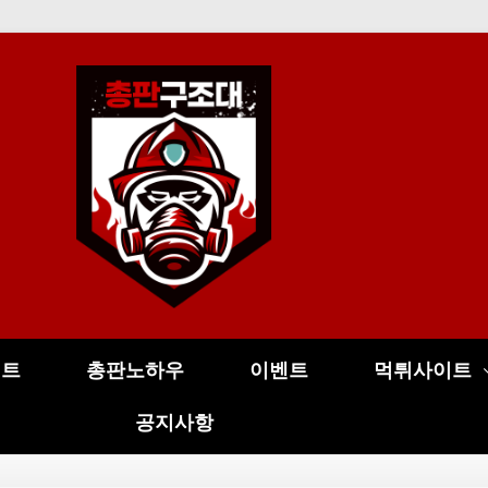
이트
총판노하우
이벤트
먹튀사이트
공지사항