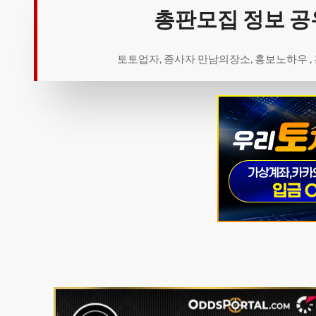
총판모집 정보 공
토토업자, 종사자 만남의장소, 홍보노하우 ,