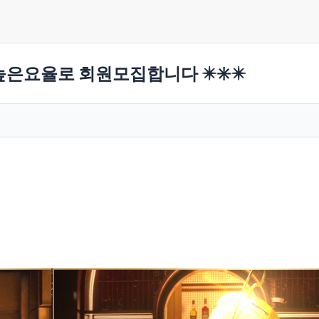
 높은요율로 회원모집합니다 ✴️✳️✴️