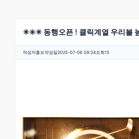
✴️✳️✴️ 동행오픈 ! 클릭계열 우리볼
작성자
홍보
작성일
2025-07-06 09:24
조회
15