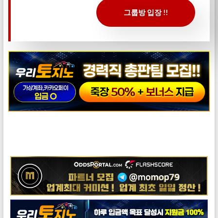
그룹방 입장 !!