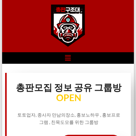
총판모집 정보 공유 그룹방
OPEN
토토업자, 종사자 만남의장소, 홍보노하우 , 홍보프로
그램 , 친목도모를 위한 그룹방