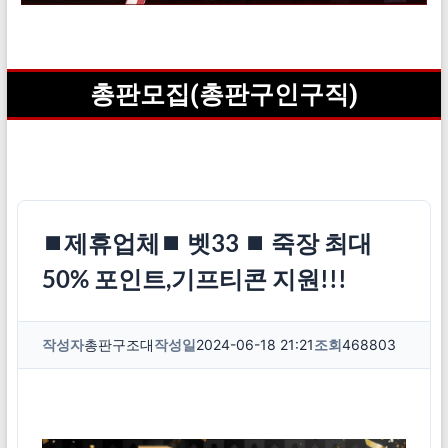
총판모집(총판구인구직)
⏹제휴업체⏹ 벳33 ⏹ 죽장 최대
50% 포인트,기프티콘 지원!!!
작성자
총판구조대
작성일
2024-06-18 21:21
조회
468803