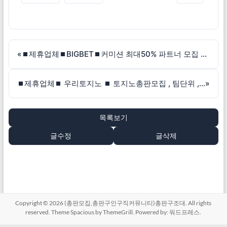
«
⏹제휴업체⏹BIGBET⏹커미션 최대50% 파트너 모집 자본력 최고!
⏹제휴업체⏹ 우리토지노 ⏹ 토지노총판모집 , 팀단위 , 경력자 커미션 40%~
»
목록보기
글수정
글삭제
Copyright © 2026
(총판모집,총판구인구직커뮤니티)총판구조대
. All rights
reserved. Theme
Spacious
by ThemeGrill. Powered by:
워드프레스
.