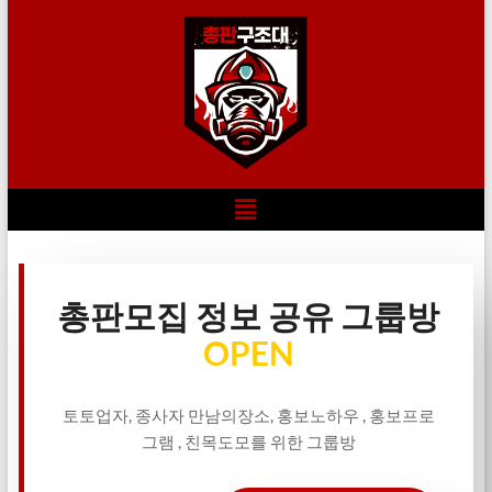
총판모집 정보 공유 그룹방
OPEN
토토업자, 종사자 만남의장소, 홍보노하우 , 홍보프로
그램 , 친목도모를 위한 그룹방