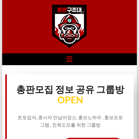
총판모집 정보 공유 그룹방
OPEN
토토업자, 종사자 만남의장소, 홍보노하우 , 홍보프로
그램 , 친목도모를 위한 그룹방