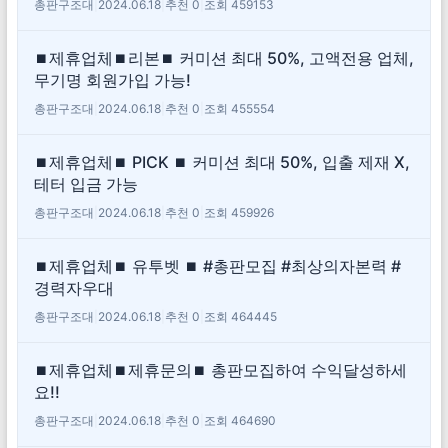
총판구조대
|
2024.06.18
|
추천 0
|
조회 459153
⏹제휴업체⏹리본⏹ 커미션 최대 50%, 고액전용 업체,
무기명 회원가입 가능!
총판구조대
|
2024.06.18
|
추천 0
|
조회 455554
⏹제휴업체⏹ PICK ⏹ 커미션 최대 50%, 입출 제재 X,
테터 입금 가능
총판구조대
|
2024.06.18
|
추천 0
|
조회 459926
⏹제휴업체⏹ 유투벳 ⏹ #총판모집 #최상의자본력 #
경력자우대
총판구조대
|
2024.06.18
|
추천 0
|
조회 464445
⏹제휴업체⏹제휴문의⏹ 총판모집하여 수익달성하세
요!!
총판구조대
|
2024.06.18
|
추천 0
|
조회 464690