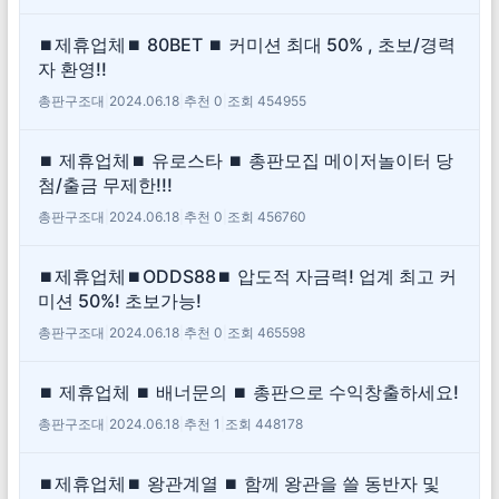
⏹제휴업체⏹ 80BET ⏹ 커미션 최대 50% , 초보/경력
자 환영!!
총판구조대
|
2024.06.18
|
추천 0
|
조회 454955
⏹ 제휴업체⏹ 유로스타 ⏹ 총판모집 메이저놀이터 당
첨/출금 무제한!!!
총판구조대
|
2024.06.18
|
추천 0
|
조회 456760
⏹제휴업체⏹ODDS88⏹ 압도적 자금력! 업계 최고 커
미션 50%! 초보가능!
총판구조대
|
2024.06.18
|
추천 0
|
조회 465598
⏹ 제휴업체 ⏹ 배너문의 ⏹ 총판으로 수익창출하세요!
총판구조대
|
2024.06.18
|
추천 1
|
조회 448178
⏹제휴업체⏹ 왕관계열 ⏹ 함께 왕관을 쓸 동반자 및