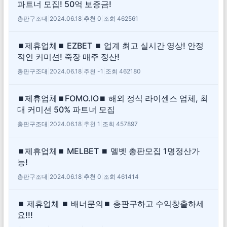
파트너 모집! 50억 보증금!
총판구조대
|
2024.06.18
|
추천 0
|
조회 462561
⏹제휴업체⏹ EZBET ⏹ 업계 최고 실시간 영상! 안정
적인 커미션! 죽장 매주 정산!
총판구조대
|
2024.06.18
|
추천 -1
|
조회 462180
⏹제휴업체⏹FOMO.IO⏹ 해외 정식 라이센스 업체, 최
대 커미션 50% 파트너 모집
총판구조대
|
2024.06.18
|
추천 1
|
조회 457897
⏹제휴업체⏹ MELBET ⏹ 멜벳 총판모집 1명정산가
능!
총판구조대
|
2024.06.18
|
추천 0
|
조회 461414
⏹ 제휴업체 ⏹ 배너문의⏹ 총판구하고 수익창출하세
요!!!