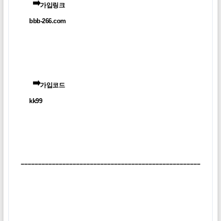
➡️
가입링크
bbb-266.com
➡️
가입코드
kk99
--------------------------------------------------------------------------------------------------------