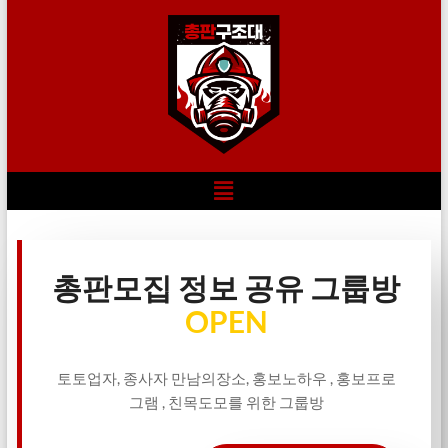
총판모집 정보 공유 그룹방
OPEN
토토업자, 종사자 만남의장소, 홍보노하우 , 홍보프로
그램 , 친목도모를 위한 그룹방