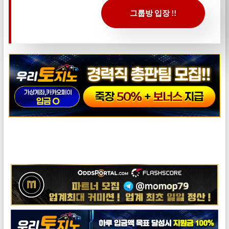
그룹방 입장 !!