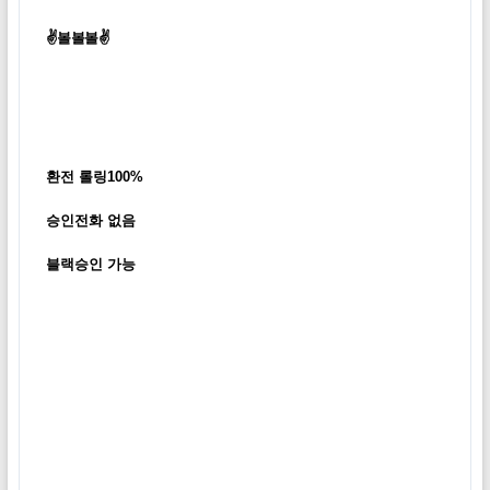
✌볼볼볼✌
환전 롤링100%
승인전화 없음
블랙승인 가능