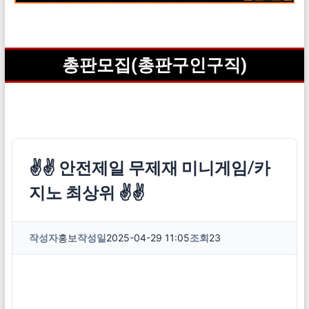
총판모집(총판구인구직)
✌✌ 안전제일 무제재 미니게임/카
지노 최상위 ✌✌
작성자
홍보
작성일
2025-04-29 11:05
조회
23