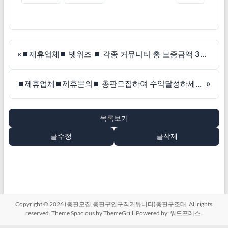
«
⏹제휴업체⏹ 벳위즈 ⏹ 각종 커뮤니티 총 보증금액 30억 이상 / 무제재!!
⏹제휴업체⏹제휴문의⏹ 총판모집하여 수익달성하세요!!
»
목록보기
글수정
글삭제
Copyright © 2026
(총판모집,총판구인구직커뮤니티)총판구조대
. All rights
reserved. Theme
Spacious
by ThemeGrill. Powered by:
워드프레스
.