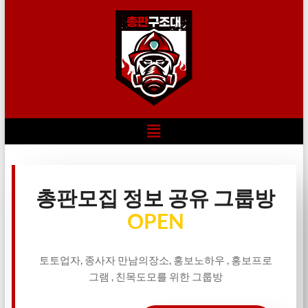
총판모집 정보 공유 그룹방
OPEN
토토업자, 종사자 만남의장소, 홍보노하우 , 홍보프로
그램 , 친목도모를 위한 그룹방