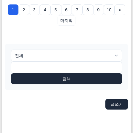
1
2
3
4
5
6
7
8
9
10
»
마지막
검색
글쓰기