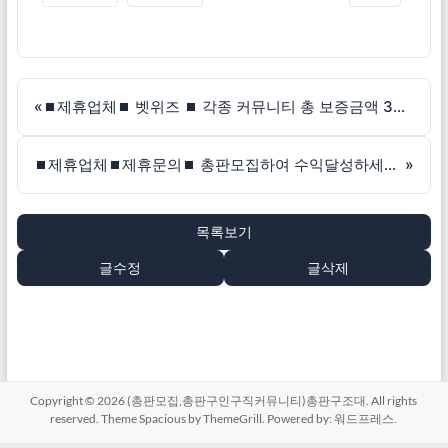
«
⏹제휴업체⏹ 벳위즈 ⏹ 각종 커뮤니티 총 보증금액 30억 이상 / 무제재!!
⏹제휴업체⏹제휴문의⏹ 총판모집하여 수익달성하세요!!
»
목록보기
글수정
글삭제
Copyright © 2026
(총판모집,총판구인구직커뮤니티)총판구조대
. All rights
reserved. Theme
Spacious
by ThemeGrill. Powered by:
워드프레스
.