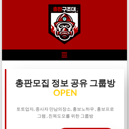
총판모집 정보 공유 그룹방
OPEN
토토업자, 종사자 만남의장소, 홍보노하우 , 홍보프로
그램 , 친목도모를 위한 그룹방