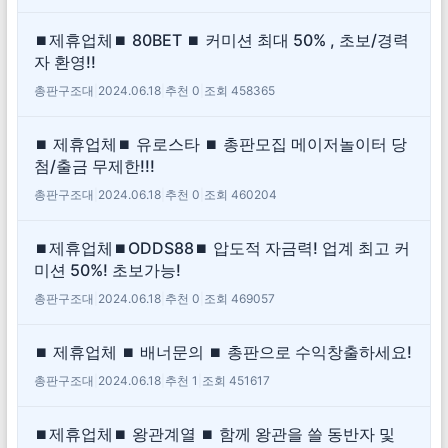
⏹제휴업체⏹ 80BET ⏹ 커미션 최대 50% , 초보/경력
자 환영!!
총판구조대
|
2024.06.18
|
추천 0
|
조회 458365
⏹ 제휴업체⏹ 유로스타 ⏹ 총판모집 메이저놀이터 당
첨/출금 무제한!!!
총판구조대
|
2024.06.18
|
추천 0
|
조회 460204
⏹제휴업체⏹ODDS88⏹ 압도적 자금력! 업계 최고 커
미션 50%! 초보가능!
총판구조대
|
2024.06.18
|
추천 0
|
조회 469057
⏹ 제휴업체 ⏹ 배너문의 ⏹ 총판으로 수익창출하세요!
총판구조대
|
2024.06.18
|
추천 1
|
조회 451617
⏹제휴업체⏹ 왕관계열 ⏹ 함께 왕관을 쓸 동반자 및