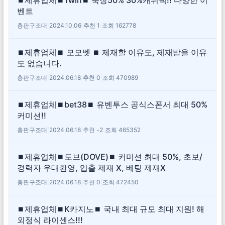
벤트
총판구조대
|
2024.10.06
|
추천 1
|
조회 162778
⏹제휴업체⏹ 모모벳 ⏹ 제재할 이유도, 제재받을 이유
도 없습니다.
총판구조대
|
2024.06.18
|
추천 0
|
조회 470989
⏹제휴업체⏹bet38⏹ 유벤투스 공식스폰서 최대 50%
커미션!!
총판구조대
|
2024.06.18
|
추천 -2
|
조회 465352
⏹제휴업체⏹도브(DOVE)⏹ 커미션 최대 50%, 초보/
경력자 우대환영, 입출 제재 X, 베팅 제재X
총판구조대
|
2024.06.18
|
추천 0
|
조회 472450
⏹제휴업체⏹K카지노⏹ 국내 최대 규모 최대 지원! 해
외정식 라이센스!!!