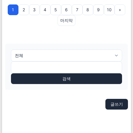
1
2
3
4
5
6
7
8
9
10
»
마지막
검색
글쓰기