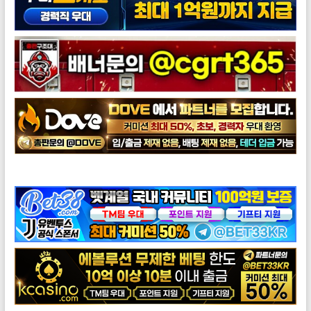
도브총판모집