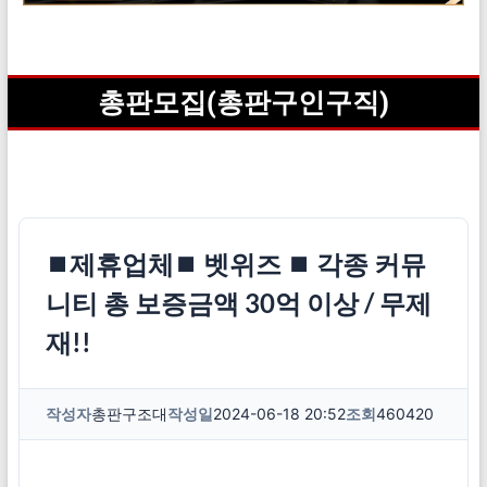
총판모집(총판구인구직)
⏹제휴업체⏹ 벳위즈 ⏹ 각종 커뮤
니티 총 보증금액 30억 이상 / 무제
재!!
작성자
총판구조대
작성일
2024-06-18 20:52
조회
460420