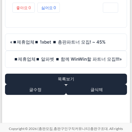
좋아요
0
싫어요
0
인쇄
«
⏹제휴업체⏹ 1xbet ⏹ 총판파트너 모집! ~ 45%
⏹제휴업체⏹ 알파벳 ⏹ 함께 WinWin할 파트너 모집!!!
»
목록보기
글수정
글삭제
Copyright © 2026
(총판모집,총판구인구직커뮤니티)총판구조대
. All rights