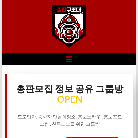
총판모집 정보 공유 그룹방
OPEN
토토업자, 종사자 만남의장소, 홍보노하우 , 홍보프로
그램 , 친목도모를 위한 그룹방