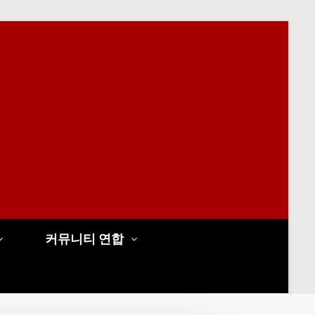
커뮤니티 연합