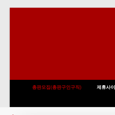
총판모집(총판구인구직)
제휴사