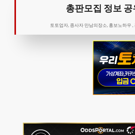
총판모집 정보 공
토토업자, 종사자 만남의장소, 홍보노하우 ,