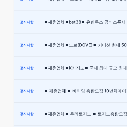
⏹제휴업체⏹bet38⏹ 유벤투스 공식스폰서 최
공지사항
⏹제휴업체⏹도브(DOVE)⏹ 커미션 최대 50%
공지사항
⏹제휴업체⏹K카지노⏹ 국내 최대 규모 최대 
공지사항
⏹ 제휴업체 ⏹ 비타임 총판모집 10년차메이저
공지사항
⏹제휴업체⏹ 우리토지노 ⏹ 토지노총판모집 , 
공지사항