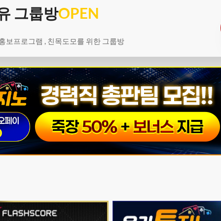
유 그룹방
OPEN
 홍보프로그램 , 친목도모를 위한 그룹방