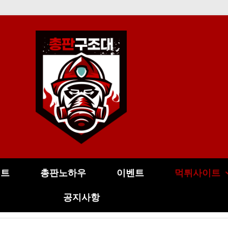
이트
총판노하우
이벤트
먹튀사이트
공지사항