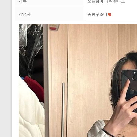
제목
쪼는힘이 아주 좋아요
작성자
총판구조대