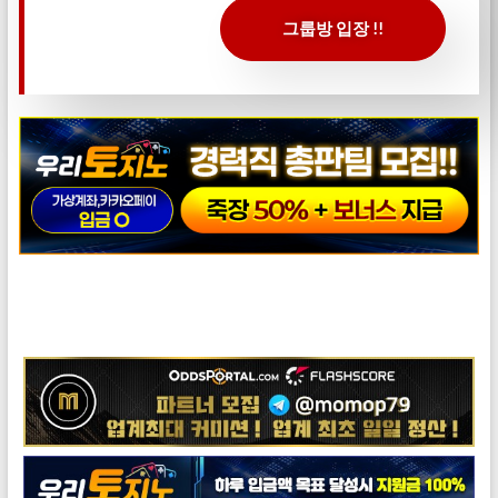
그룹방 입장 !!