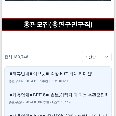
총판모집(총판구인구직)
전체 189,746
⏹제휴업체⏹이브벳⏹ 죽장 50% 최대 커미션!!
총판구조대
|
2024.11.27
|
추천 1
|
조회 160798
⏹제휴업체⏹BET16⏹ 초보,경력자 다 가능 총판모집!!
총판구조대
|
2024.10.06
|
추천 -1
|
조회 154426
⏹제휴업체⏹1win⏹ 죽장50% 30%캐쉬백!! 다양한 이