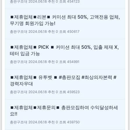
총판구조대
|
2024.06.18
|
추천 0
|
조회 454123
⏹제휴업체⏹리본⏹ 커미션 최대 50%, 고액전용 업체,
무기명 회원가입 가능!
총판구조대
|
2024.06.18
|
추천 0
|
조회 450617
⏹제휴업체⏹ PICK ⏹ 커미션 최대 50%, 입출 제재 X,
테터 입금 가능
총판구조대
|
2024.06.18
|
추천 0
|
조회 454991
⏹제휴업체⏹ 유투벳 ⏹ #총판모집 #최상의자본력 #
경력자우대
총판구조대
|
2024.06.18
|
추천 0
|
조회 459523
⏹제휴업체⏹제휴문의⏹ 총판모집하여 수익달성하세
요!!
총판구조대
|
2024.06.18
|
추천 0
|
조회 459750