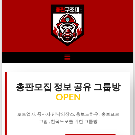
총판모집 정보 공유 그룹방
OPEN
토토업자, 종사자 만남의장소, 홍보노하우 , 홍보프로
그램 , 친목도모를 위한 그룹방