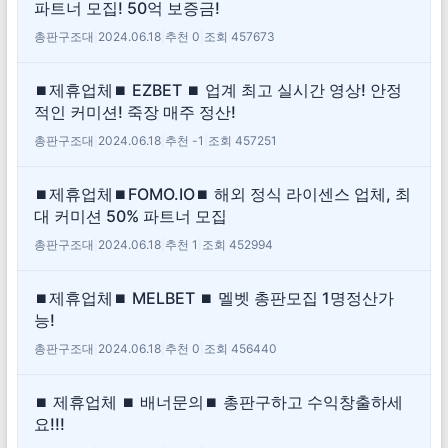
파트너 모집! 50억 보증금!
총판구조대
|
2024.06.18
|
추천 0
|
조회 457673
⏹제휴업체⏹ EZBET ⏹ 업계 최고 실시간 영상! 안정
적인 커미션! 죽장 매주 정산!
총판구조대
|
2024.06.18
|
추천 -1
|
조회 457251
⏹제휴업체⏹FOMO.IO⏹ 해외 정식 라이센스 업체, 최
대 커미션 50% 파트너 모집
총판구조대
|
2024.06.18
|
추천 1
|
조회 452994
⏹제휴업체⏹ MELBET ⏹ 멜벳 총판모집 1명정산가
능!
총판구조대
|
2024.06.18
|
추천 0
|
조회 456440
⏹ 제휴업체 ⏹ 배너문의⏹ 총판구하고 수익창출하세
요!!!