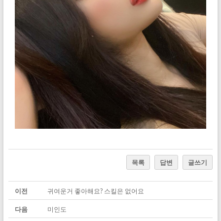
목록
답변
글쓰기
이전
귀여운거 좋아해요? 스킬은 없어요
다음
미인도