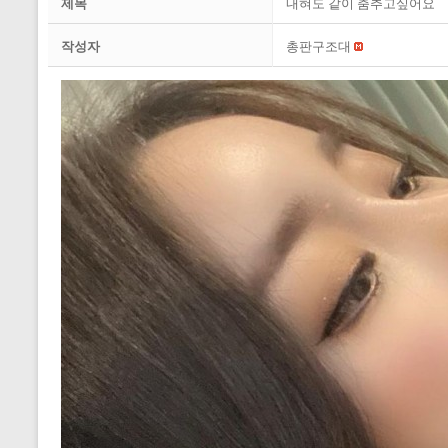
제목
내혀도 같이 춤추고싶어요
작성자
총판구조대