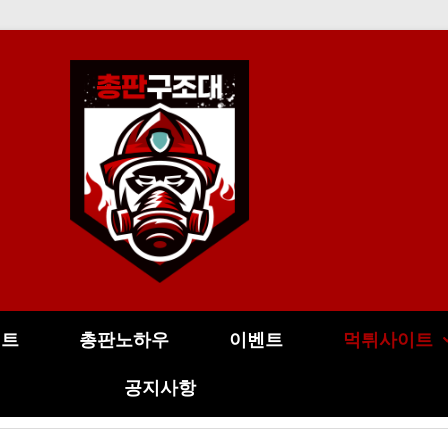
이트
총판노하우
이벤트
먹튀사이트
공지사항