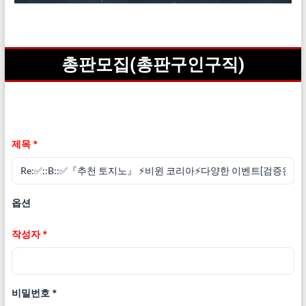
총판모집(총판구인구직)
제목
*
옵션
작성자
*
비밀번호
*