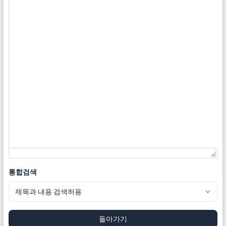
통합검색
돌아가기