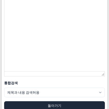
통합검색
돌아가기