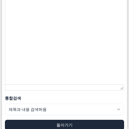
통합검색
돌아가기