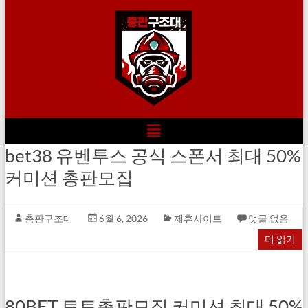
bet38 유벤투스 공식 스폰서 최대 50%
커미션 총판모집
총판구조대
6월 6, 2026
제휴사이트
댓글 없음
더 읽기
80BET 토토총판모집 커미션 최대 50%