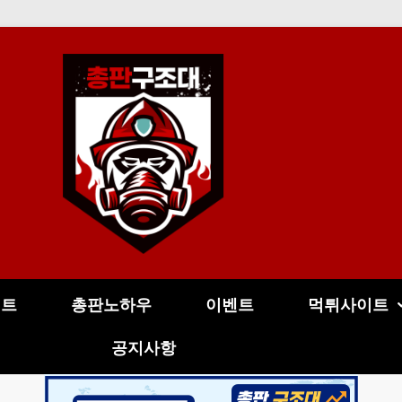
이트
총판노하우
이벤트
먹튀사이트
공지사항