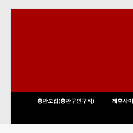
총판모집(총판구인구직)
제휴사