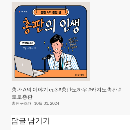
총판 A의 이야기 ep3 #총판노하우 #카지노총판 #
토토총판
총판구조대
10월 31, 2024
답글 남기기