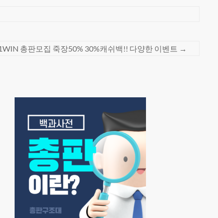
1WIN 총판모집 죽장50% 30%캐쉬백!! 다양한 이벤트
→