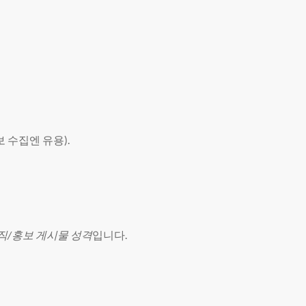
 수집엔 유용).
직/홍보 게시물 성격
입니다.