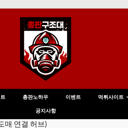
이트
총판노하우
이벤트
먹튀사이트
공지사항
·도매 연결 허브)