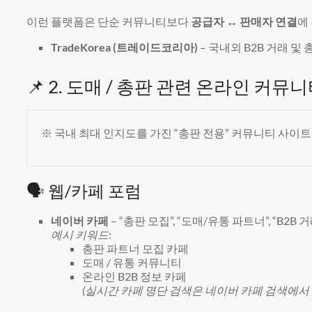
이런 플랫폼은 단순 커뮤니티보다
공급자 ↔ 판매자 연결
에
TradeKorea (트레이드코리아)
– 국내외 B2B 거래 및
📌 2. 도매 / 총판 관련 온라인 커뮤니
※ 국내 최대 인지도를 가진 “총판 전용” 커뮤니티 사이
🗣 웹/카페 포럼
네이버 카페
– “총판 모집”, “도매/유통 파트너”, “B
예시 키워드
:
총판 파트너 모집 카페
도매 / 유통 커뮤니티
온라인 B2B 정보 카페
(실시간 카페 명단 검색은 네이버 카페 검색에서 