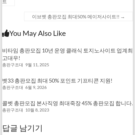
트
이브벳 총판모집 최대50% 메이저사이트!!
→
You May Also Like
비타임 총판모집 10년 운영 클래식 토지노사이트 업계최
고대우!
총판구조대
9월 11, 2025
벳33 총판모집 최대 50% 포인트 기프티콘 지원!
총판구조대
6월 9, 2026
콜벳 총판모집 본사직영 최대죽장 45% 총판모집 합니다.
총판구조대
10월 8, 2023
답글 남기기