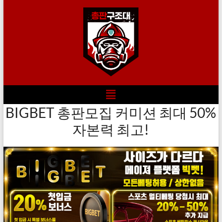
BIGBET 총판모집 커미션 최대 50%
자본력 최고!