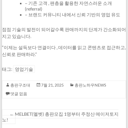
– 기존 고객 , 팬층을 활용한 자연스러운 소개
(referral)
– 브랜드 커뮤니티 내에서 신뢰 기반의 영업 유도
점점 기술의 발전이 되어갈수록 판매까지의 단계가 간소화되어
지고 있습니다.
“이제는 설득보다 연결이다 , 데이터를 읽고 콘텐츠로 접근하고,
신뢰로 판매하라.”
태그:
영업기술
총판구조대
7월 21, 2025
총판노하우NEWS
댓글 없음
←
MELBET(멜벳) 총판모집 1명부터 주정산 메이저토지
노!