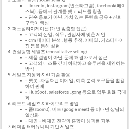
– linkedln , instargram(인스타그램) , facebook(페이
스북) , 등에서 관계를 맺고 리드를 창출
– 단순 홍보가 아닌, 가치 있는 콘텐츠 공유 + 신뢰
구축이 핵심
퍼스널라이제이션 (개인 맞춤형 접근)
– 고객의 산업 , 직무 , 관심사에 맞춘 제안
– crm 데이터 분석 , 행동 추적, 이메일 , 커스터마이
징 등을 통해 실현
컨설팅형 세일즈 (consultative selling)
– 제품 설명이 아닌, 문제 해결자로서 접근
– 고객의 니즈를 깊이 하악하고 솔루션을 제안하는
방식
세일즈 자동화 & AI 기술 활용
– 챗봇 , 자동화된 이메일 , 예측 분석 도구들을 활용
하여 판매
– HubSpot , salesforce , gong 등으로 업무 효율 극대
화
리모트 세일즈 & 하이브리드 영업
– 줌(zoom0) , 미트 (google meet) 등 비대면 상담의
일상화
– 대면 + 비대면 전략의 혼합이 성과를 좌우
레퍼럴 & 커뮤니티 기반 세일즈